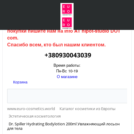
Интернет магазин (данный сайт) продается, для
покупки пишите нам на
info AT hipot-studio DOT
com
.
Спасибо всем, кто был нашим клиентом.
+380930043039
Время работы:
Пн-Вс 10-19
О магазине
Корзина
www.euro-cosmetics.world
Каталог косметики из Европы
Эстетическая косметология
Dr. Spiller Hydrating Bodylotion 200ml Увлажняющий лосьон
для тела