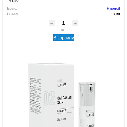
€1.50
Бренд
Hyperoil
Объем
3 мл
шт
В корзину