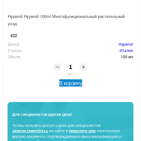
Hyperoil Hyperoil 100ml Многофункциональный растительный
уход
€22
Бренд
Hyperoil
Страна
Италия
Объем
100 мл
шт
В корзину
Для специалистов другая цена!
Чтобы получить доступ к цене для специалистов
зарегистрируйтесь
на сайте и
пришлите нам
электронную
версию документа, подтверждающего вашу квалификацию и