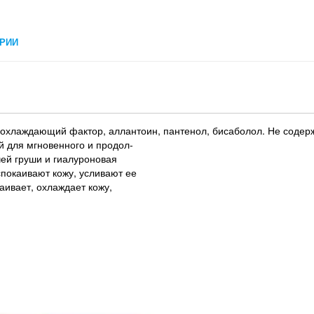
РИИ
m, охлаждающий фактор, аллантоин, пантенол, бисаболол. Не содер
 для мгновенного и продол-
чей груши и гиалуроновая
спокаивают кожу, усливают ее
аивает, охлаждает кожу,