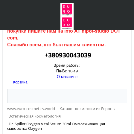
Интернет магазин (данный сайт) продается, для
покупки пишите нам на
info AT hipot-studio DOT
com
.
Спасибо всем, кто был нашим клиентом.
+380930043039
Время работы:
Пн-Вс 10-19
О магазине
Корзина
www.euro-cosmetics.world
Каталог косметики из Европы
Эстетическая косметология
Dr. Spiller Oxygen Vital Serum 30ml Омолаживающая
сыворотка Oxygen