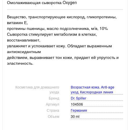
Омолаживающая сыворотка Oxygen
Вещество, транспортирующее кислород, гликопротеины,
витамин Е,
протеины пшеницы, масло подсолнечника, м/в, 10%
Сыворотка стимулирует метаболизм в клетках,
восстанавливает,
увлажняет и успокаивает кожу. Обладает выраженным
антиоксидантным
действием, выравнивает тон кожи, придает ей упругость и
эластичность.
Косметика для домашнего
Возрастная кожа. Anti-age
ухода
уход. Кислородная линия
Бренд
Dr. Spiller
Артикул
104506
Страна
Германия
Объем
30 ml