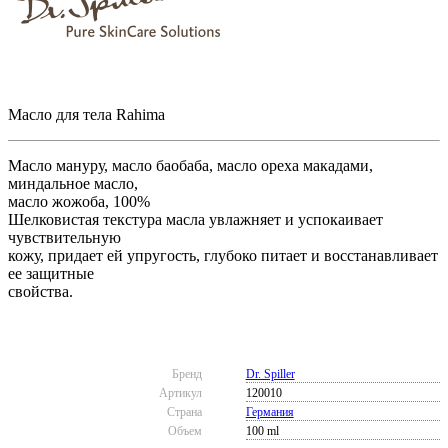
Масло для тела Rahima
Масло мануру, масло баобаба, масло ореха макадами,
миндальное масло,
масло жожоба, 100%
Шелковистая текстура масла увлажняет и успокаивает
чувствительную
кожу, придает ей упругость, глубоко питает и восстанавливает
ее защитные
свойства.
Бренд
Dr. Spiller
Артикул
120010
Страна
Германия
Объем
100 ml