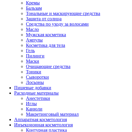
Кремы
Бальзам
Тональные и маскирующие средства
Защита от солнца
Средства по уходу за волосами
Масло
Мужская косметика
Ампулы
Косметика для тела
Гель
Пилинги
Маски
Очищающие средства
Тоники
Сыворотки
Лосьоны
Пищевые добавки
Расходные материалы
Анестетики
Иглы
Канюли
Макретинговый материал
Аппаратная косметология
Инъекционная косметология
Контурная пластика