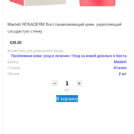
Mastelli ROSADERM Восстанавливающий крем, укрепляющий
сосудистую стенку
€28.80
Косметика для домашнего ухода
Проблемная кожа: уход и лечение
/
Уход за кожей декольте и бюста
Бренд
Mastelli
Страна
Италия
Объем
2 шт
шт
В корзину