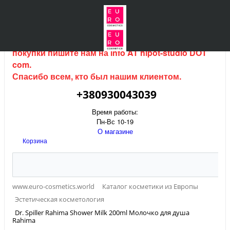
Интернет магазин (данный сайт) продается, для
покупки пишите нам на
info AT hipot-studio DOT
com
.
Спасибо всем, кто был нашим клиентом.
+380930043039
Время работы:
Пн-Вс 10-19
О магазине
Корзина
www.euro-cosmetics.world
Каталог косметики из Европы
Эстетическая косметология
Dr. Spiller Rahima Shower Milk 200ml Молочко для душа
Rahima