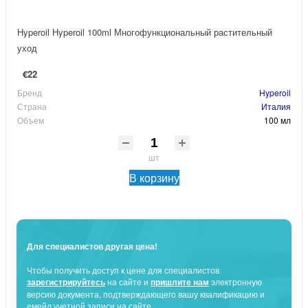
Hyperoil Hyperoil 100ml Многофункциональный растительный
уход
€22
Бренд
Hyperoil
Страна
Италия
Объем
100 мл
шт
В корзину
Для специалистов другая цена!
Чтобы получить доступ к цене для специалистов
зарегистрируйтесь
на сайте и
пришлите нам
электронную
версию документа, подтверждающего вашу квалификацию и
емейл учетной записи на сайте.