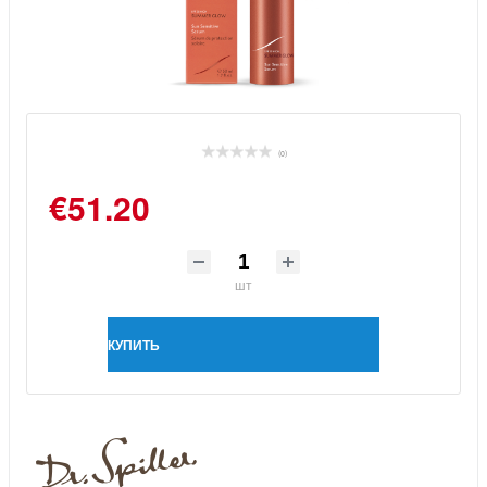
(0)
€51.20
шт
КУПИТЬ