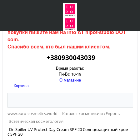
Интернет магазин (данный сайт) продается, для
покупки пишите нам на
info AT hipot-studio DOT
com
.
Спасибо всем, кто был нашим клиентом.
+380930043039
Время работы:
Пн-Вс 10-19
О магазине
Корзина
www.euro-cosmetics.world
Каталог косметики из Европы
Эстетическая косметология
Dr. Spiller UV Protect Day Cream SPF 20 Солнцезащитный крем
с SPF 20